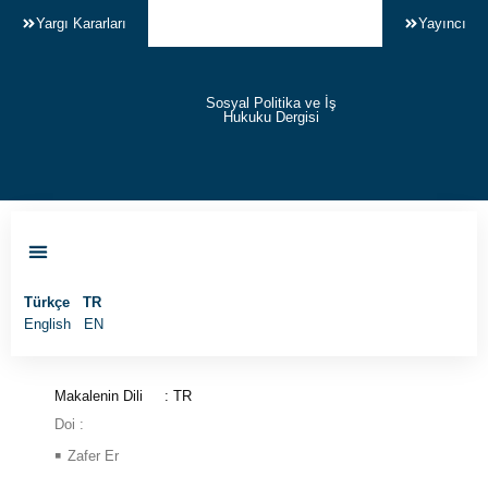
Yargı Kararları
Yayıncı
Sosyal Politika ve İş
Hukuku Dergisi
Makale Gönder
Türkçe
TR
English
EN
Makalenin Dili
: TR
Doi :
Zafer Er