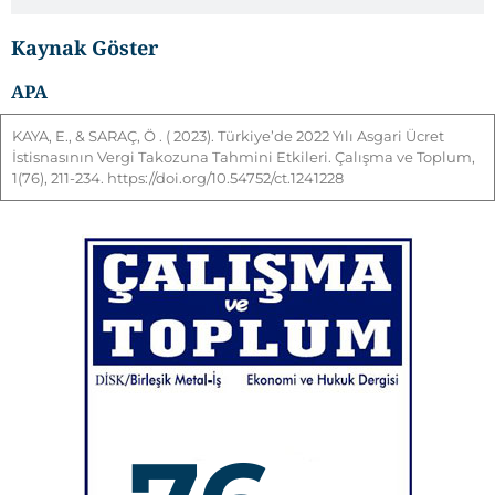
Kaynak Göster
APA
KAYA
,
E
., &
SARAÇ
,
Ö
. ( 2023). Türkiye’de 2022 Yılı Asgari Ücret
İstisnasının Vergi Takozuna Tahmini Etkileri. Çalışma ve Toplum,
1(76), 211-234. https://doi.org/10.54752/ct.1241228