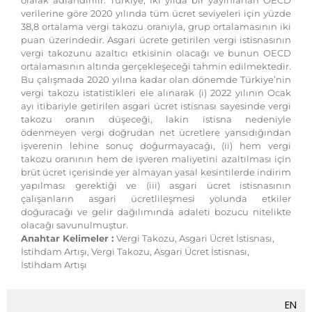
olarak adlandırılır. Türkiye, iki yılda bir yayınlanan OECD
verilerine göre 2020 yılında tüm ücret seviyeleri için yüzde
38,8 ortalama vergi takozu oranıyla, grup ortalamasının iki
puan üzerindedir. Asgari ücrete getirilen vergi istisnasının
vergi takozunu azaltıcı etkisinin olacağı ve bunun OECD
ortalamasının altında gerçekleşeceği tahmin edilmektedir.
Bu çalışmada 2020 yılına kadar olan dönemde Türkiye’nin
vergi takozu istatistikleri ele alınarak (i) 2022 yılının Ocak
ayı itibariyle getirilen asgari ücret istisnası sayesinde vergi
takozu oranın düşeceği, lakin istisna nedeniyle
ödenmeyen vergi doğrudan net ücretlere yansıdığından
işverenin lehine sonuç doğurmayacağı, (ii) hem vergi
takozu oranının hem de işveren maliyetini azaltılması için
brüt ücret içerisinde yer almayan yasal kesintilerde indirim
yapılması gerektiği ve (iii) asgari ücret istisnasının
çalışanların asgari ücretlileşmesi yolunda etkiler
doğuracağı ve gelir dağılımında adaleti bozucu nitelikte
olacağı savunulmuştur.
Anahtar Kelimeler :
Vergi Takozu, Asgari Ücret İstisnası,
İstihdam Artışı, Vergi Takozu, Asgari Ücret İstisnası,
İstihdam Artışı
EN