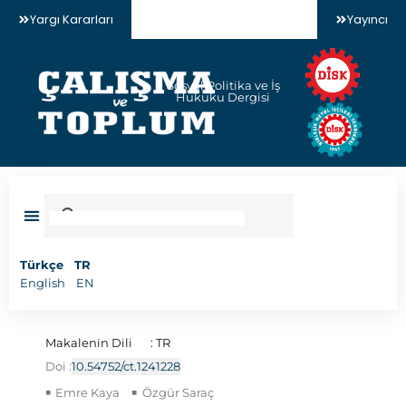
Yargı Kararları
Yayıncı
Sosyal Politika ve İş
Hukuku Dergisi
Türkçe
TR
English
EN
Makalenin Dili
: TR
Doi :
10.54752/ct.1241228
Emre Kaya
Özgür Saraç