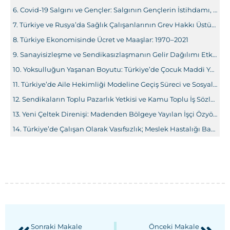
Covid-19 Salgını ve Gençler: Salgının Gençlerin İstihdamı, Eğitimi, Sağlığı Üzerine Etkileri ve Gençleri Korumaya Yönelik Düzenlemeler
Türkiye ve Rusya’da Sağlık Çalışanlarının Grev Hakkı Üstüne Bir Değerlendirme
Türkiye Ekonomisinde Ücret ve Maaşlar: 1970–2021
Sanayisizleşme ve Sendikasızlaşmanın Gelir Dağılımı Etkileri: Erken (Prematüre) Sanayisizleşen Ülkeler Örneği
Yoksulluğun Yaşanan Boyutu: Türkiye’de Çocuk Maddi Yoksunluğunun Analizi
Türkiye’de Aile Hekimliği Modeline Geçiş Süreci ve Sosyal Güvenlik Kurumu’nun Aile Hekimlerinin Sosyal Sigortalılık Statülerine İlişkin Uygulaması Hakkında Bir Değerlendirme
Sendikaların Toplu Pazarlık Yetkisi ve Kamu Toplu İş Sözleşmeleri Çerceve Anlaşma Protokolü’nün Hukuki Boyutu
Yeni Çeltek Direnişi: Madenden Bölgeye Yayılan İşçi Özyönetimi Yeni Çeltek Direnişi: Madenden Bölgeye Yayılan İşçi Özyönetimi
Türkiye’de Çalışan Olarak Vasıfsızlık; Meslek Hastalığı Bağlamında İş, İşyeri ve Toplumsal Yaşama Ait Kavrayışlar
Sonraki Makale
Önceki Makale