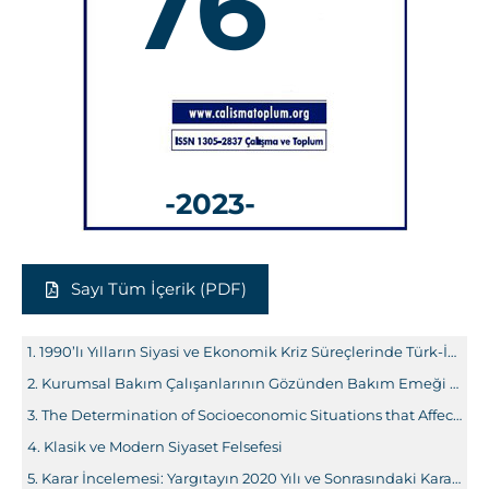
76
-2023-
Sayı Tüm İçerik (PDF)
1990’lı Yılların Siyasi ve Ekonomik Kriz Süreçlerinde Türk-İş, Hak-İş ve DİSK’in Söylemleri: Talepler, Ortak Platformlar ve Siyaset
Kurumsal Bakım Çalışanlarının Gözünden Bakım Emeği ve Pandemi Sonrası Uzun Dönemli Yaşlı Bakımı: Niteliksel Bir Araştırma
The Determination of Socioeconomic Situations that Affect the Life Conditions of Poor Households: The Case of Elazığ
Klasik ve Modern Siyaset Felsefesi
Karar İncelemesi: ​​​​​​​Yargıtayın 2020 Yılı ve Sonrasındaki Kararlarında Kısmi Süreli İşçinin Hafta Tatili Hakkı