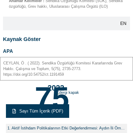
Anahtar Kelimeler :
Sendika Özgürlüğü Komitesi (SÖK), Sendika
özgürlüğü, Grev hakkı, Uluslararası Çalışma Örgütü (ILO)
EN
Kaynak Göster
APA
CEYLAN
,
Ö
. ( 2022). Sendika Özgürlüğü Komitesi Kararlarında Grev
Hakkı. Çalışma ve Toplum, 5(75), 2735-2773.
https://doi.org/10.54752/ct.1191459
75
-2022-
Sayı Tüm İçerik (PDF)
Aktif İstihdam Politikalarının Etki Değerlendirmesi: Aydın İli Örneği