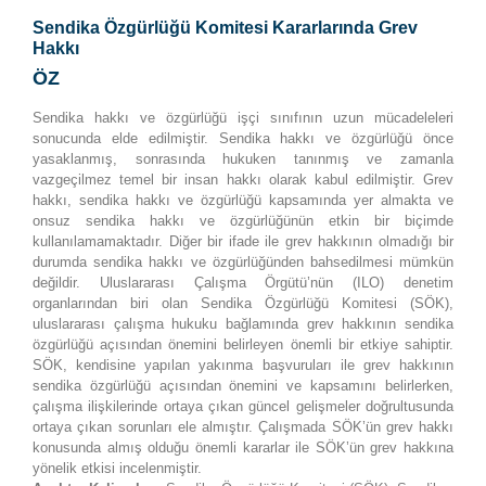
Sendika Özgürlüğü Komitesi Kararlarında Grev
Hakkı
ÖZ
Sendika hakkı ve özgürlüğü işçi sınıfının uzun mücadeleleri
sonucunda elde edilmiştir. Sendika hakkı ve özgürlüğü önce
yasaklanmış, sonrasında hukuken tanınmış ve zamanla
vazgeçilmez temel bir insan hakkı olarak kabul edilmiştir. Grev
hakkı, sendika hakkı ve özgürlüğü kapsamında yer almakta ve
onsuz sendika hakkı ve özgürlüğünün etkin bir biçimde
kullanılamamaktadır. Diğer bir ifade ile grev hakkının olmadığı bir
durumda sendika hakkı ve özgürlüğünden bahsedilmesi mümkün
değildir. Uluslararası Çalışma Örgütü’nün (ILO) denetim
organlarından biri olan Sendika Özgürlüğü Komitesi (SÖK),
uluslararası çalışma hukuku bağlamında grev hakkının sendika
özgürlüğü açısından önemini belirleyen önemli bir etkiye sahiptir.
SÖK, kendisine yapılan yakınma başvuruları ile grev hakkının
sendika özgürlüğü açısından önemini ve kapsamını belirlerken,
çalışma ilişkilerinde ortaya çıkan güncel gelişmeler doğrultusunda
ortaya çıkan sorunları ele almıştır. Çalışmada SÖK’ün grev hakkı
konusunda almış olduğu önemli kararlar ile SÖK’ün grev hakkına
yönelik etkisi incelenmiştir.