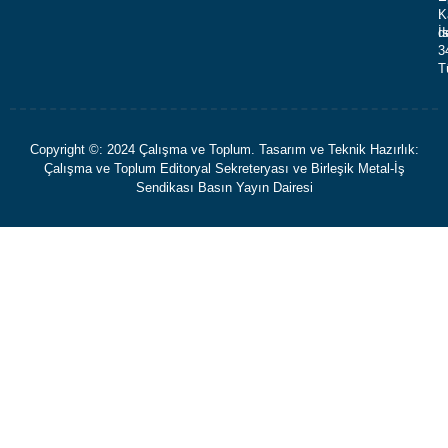
K
:
İ
d
3
T
Copyright ©: 2024 Çalışma ve Toplum. Tasarım ve Teknik Hazırlık:
Çalışma ve Toplum Editoryal Sekreteryası ve Birleşik Metal-İş
Sendikası Basın Yayın Dairesi