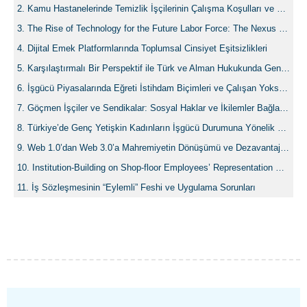
Kamu Hastanelerinde Temizlik İşçilerinin Çalışma Koşulları ve Covid-19 Pandemi Sürecindeki Deneyimleri: İstanbul Örneği
The Rise of Technology for the Future Labor Force: The Nexus between Technology and Unemployment in OECD Countries
Dijital Emek Platformlarında Toplumsal Cinsiyet Eşitsizlikleri
Karşılaştırmalı Bir Perspektif ile Türk ve Alman Hukukunda Genç İşçilerin Çalıştırılmasına Yönelik Mevzuatın Temel Esasları
İşgücü Piyasalarında Eğreti İstihdam Biçimleri ve Çalışan Yoksullar
Göçmen İşçiler ve Sendikalar: Sosyal Haklar ve İkilemler Bağlamında Sendikal Stratejiler
Türkiye’de Genç Yetişkin Kadınların İşgücü Durumuna Yönelik Bir İnceleme
Web 1.0’dan Web 3.0’a Mahremiyetin Dönüşümü ve Dezavantajlı Gruplar Açısından Muhtemel Sonuçları
Institution-Building on Shop-floor Employees’ Representation with Reference to International Norms and Representative Industrial Democracy: A First Attempt to Model Dual-channel Representation in Turkey
İş Sözleşmesinin “Eylemli” Feshi ve Uygulama Sorunları