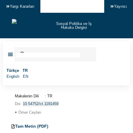
Yargı Kararları
Yayıncı
Sosyal Politika ve İş
Hukuku Dergisi
Makale Gönder
Türkçe
TR
English
EN
Makalenin Dili
: TR
Doi :
10.54752/ct.1191459
Ömer Ceylan
TR
Tam Metin (PDF)