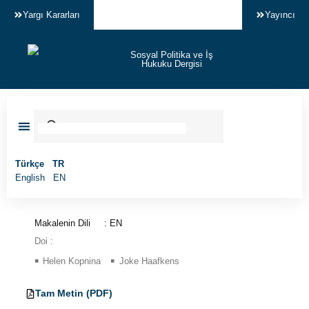
Yargı Kararları
Yayıncı
Sosyal Politika ve İş
Hukuku Dergisi
Makale Gönder
Türkçe
TR
English
EN
Makalenin Dili
: EN
Doi :
Helen Kopnina
Joke Haafkens
TR
Tam Metin (PDF)