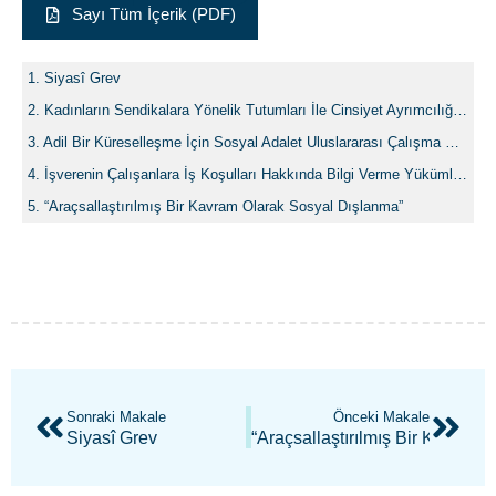
Sayı Tüm İçerik (PDF)
Siyasî Grev
Kadınların Sendikalara Yönelik Tutumları İle Cinsiyet Ayrımcılığı Algılarının Sendika Üyesi Olma İsteğine Etkisi
Adil Bir Küreselleşme İçin Sosyal Adalet Uluslararası Çalışma Örgütü Bildirgesi
İşverenin Çalışanlara İş Koşulları Hakkında Bilgi Verme Yükümlülüğü
“Araçsallaştırılmış Bir Kavram Olarak Sosyal Dışlanma”
Sonraki Makale
Önceki Makale
Siyasî Grev
“Araçsallaştırılmış Bir Kavram