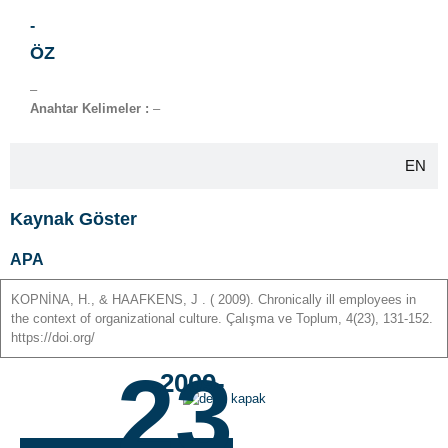
-
ÖZ
–
Anahtar Kelimeler :
–
EN
Kaynak Göster
APA
KOPNİNA
,
H
., &
HAAFKENS
,
J
. ( 2009). Chronically ill employees in
the context of organizational culture. Çalışma ve Toplum, 4(23), 131-152.
https://doi.org/
23
-2009-