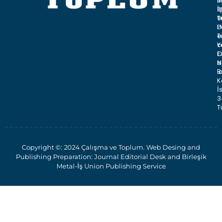
M
3
İ
8
T
9
U
P
T
e
Y
c
C
E
N
e
B
:
K
İ
3
T
Copyright ©: 2024 Çalışma ve Toplum. Web Desing and
Publishing Preparation: Journal Editorial Desk and Birleşik
Metal-İş Union Publishing Service