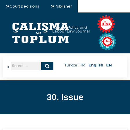
Court Decisions
Publisher
Social Policy and
Labour Law Journal
English
EN
Türkçe
TR
30. Issue