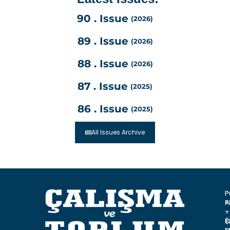
90 . Issue
(2026)
89 . Issue
(2026)
88 . Issue
(2026)
87 . Issue
(2025)
86 . Issue
(2025)
All Issues Archive
P
P
A
P
:
+
B
(