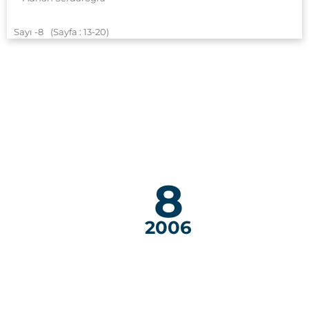
Sayı -8
(Sayfa : 13
-20)
8
2006