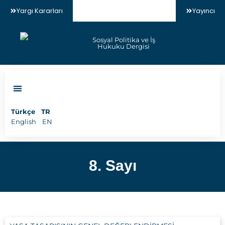
Yargı Kararları
Yayıncı
Sosyal Politika ve İş
Hukuku Dergisi
Makale Gönder
Türkçe
TR
English
EN
8. Sayı