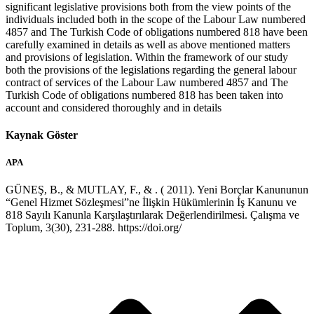
significant legislative provisions both from the view points of the
individuals included both in the scope of the Labour Law numbered
4857 and The Turkish Code of obligations numbered 818 have been
carefully examined in details as well as above mentioned matters
and provisions of legislation. Within the framework of our study
both the provisions of the legislations regarding the general labour
contract of services of the Labour Law numbered 4857 and The
Turkish Code of obligations numbered 818 has been taken into
account and considered thoroughly and in details
Kaynak Göster
APA
GÜNEŞ
,
B
., &
MUTLAY
,
F
., &
. ( 2011). Yeni Borçlar Kanununun
“Genel Hizmet Sözleşmesi”ne İlişkin Hükümlerinin İş Kanunu ve
818 Sayılı Kanunla Karşılaştırılarak Değerlendirilmesi. Çalışma ve
Toplum, 3(30), 231-288. https://doi.org/