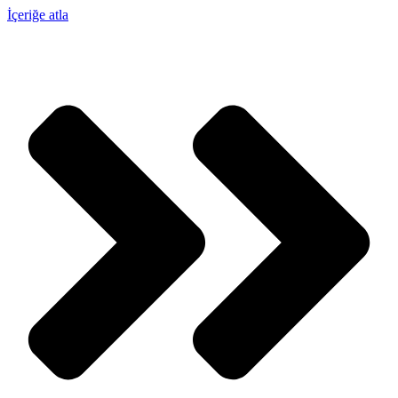
İçeriğe atla