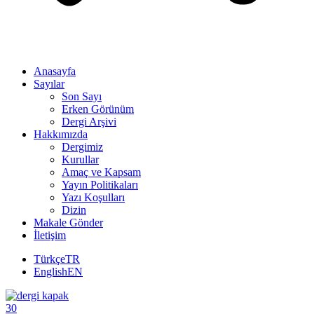
Anasayfa
Sayılar
Son Sayı
Erken Görünüm
Dergi Arşivi
Hakkımızda
Dergimiz
Kurullar
Amaç ve Kapsam
Yayın Politikaları
Yazı Koşulları
Dizin
Makale Gönder
İletişim
Türkçe
TR
English
EN
30