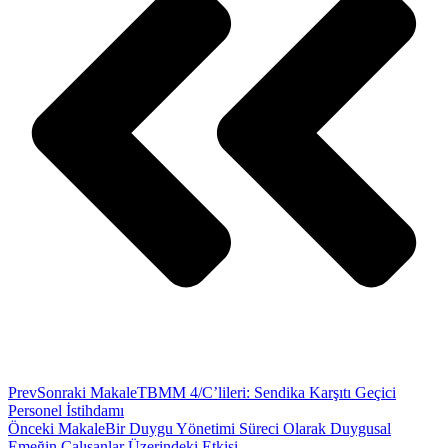
Prev
Sonraki Makale
TBMM 4/C’lileri: Sendika Karşıtı Geçici
Personel İstihdamı
Önceki Makale
Bir Duygu Yönetimi Süreci Olarak Duygusal
Emeğin Çalışanlar Üzerindeki Etkisi