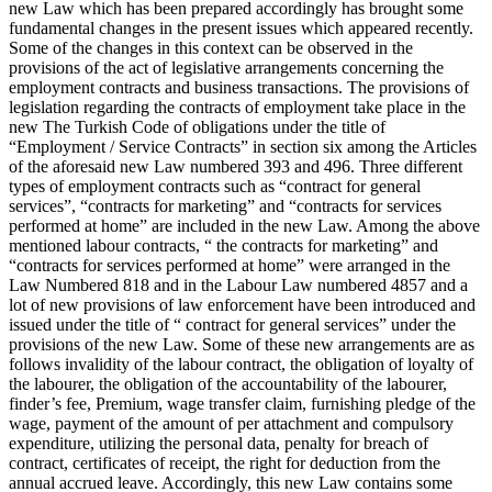
new Law which has been prepared accordingly has brought some
fundamental changes in the present issues which appeared recently.
Some of the changes in this context can be observed in the
provisions of the act of legislative arrangements concerning the
employment contracts and business transactions. The provisions of
legislation regarding the contracts of employment take place in the
new The Turkish Code of obligations under the title of
“Employment / Service Contracts” in section six among the Articles
of the aforesaid new Law numbered 393 and 496. Three different
types of employment contracts such as “contract for general
services”, “contracts for marketing” and “contracts for services
performed at home” are included in the new Law. Among the above
mentioned labour contracts, “ the contracts for marketing” and
“contracts for services performed at home” were arranged in the
Law Numbered 818 and in the Labour Law numbered 4857 and a
lot of new provisions of law enforcement have been introduced and
issued under the title of “ contract for general services” under the
provisions of the new Law. Some of these new arrangements are as
follows invalidity of the labour contract, the obligation of loyalty of
the labourer, the obligation of the accountability of the labourer,
finder’s fee, Premium, wage transfer claim, furnishing pledge of the
wage, payment of the amount of per attachment and compulsory
expenditure, utilizing the personal data, penalty for breach of
contract, certificates of receipt, the right for deduction from the
annual accrued leave. Accordingly, this new Law contains some