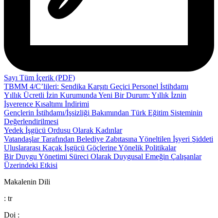
Sayı Tüm İçerik (PDF)
TBMM 4/C’lileri: Sendika Karşıtı Geçici Personel İstihdamı
Yıllık Ücretli İzin Kurumunda Yeni Bir Durum: Yıllık İznin
İşverence Kısaltımı İndirimi
Gençlerin İstihdamı/İşsizliği Bakımından Türk Eğitim Sisteminin
Değerlendirilmesi
Yedek İşgücü Ordusu Olarak Kadınlar
Vatandaşlar Tarafından Belediye Zabıtasına Yöneltilen İşyeri Şiddeti
Uluslararası Kaçak İşgücü Göçlerine Yönelik Politikalar
Bir Duygu Yönetimi Süreci Olarak Duygusal Emeğin Çalışanlar
Üzerindeki Etkisi
Makalenin Dili
: tr
Doi :