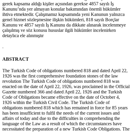
gerek kapsama aldığı kişiler açısından gerekse 4857 sayılı İş
Kanunu’nda yer almayan konular bakımından önemli hükümler
ihtiva etmektedir. Çalışmamız kapsamında yeni Kanunun yalnızca
genel hizmet sözleşmesine ilişkin hükümleri, 818 sayılı Borçlar
Kanunu ve 4857 sayılı İş Kanunu da dikkate alınarak incelenmeye
çalışılmış ve söz konusu hususlar ilgili hükümler incelenirken
detaylıca ele alınmıştır
-
ABSTRACT
The Turkish Code of obligations numbered 818 and dated April 22,
1926 was the first comprehensive foundation stones of the law
revolution The Turkish Code of obligations numbered 818 was
enacted on the date of April 22, 1926, was proclaimed in the Official
Gazette numbered 366 and dated April 22, 1926 and the Turkish
Code of Obligations became effective on the date of October 4,
1926 within the Turkish Civil Code. The Turkish Code of
obligations numbered 818 which has remained in force for 85 years
has been insufficient to fulfil the needs of the current issues and
affairs of today and due to the difficulties in comprehending the
language of the Law as a result of which the circumstances have
necessitated the preparation of a new Turkish Code Obligations. The