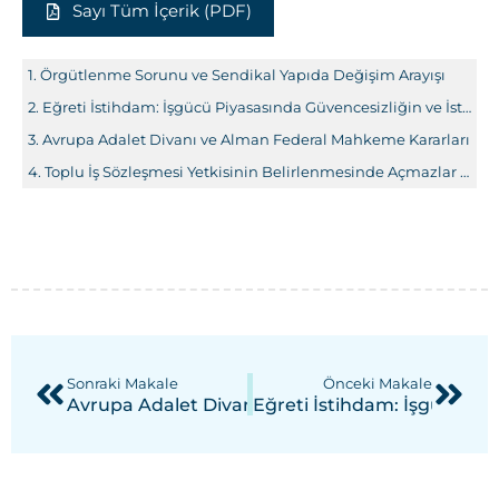
Sayı Tüm İçerik (PDF)
Örgütlenme Sorunu ve Sendikal Yapıda Değişim Arayışı
Eğreti İstihdam: İşgücü Piyasasında Güvencesizliğin ve İstikrarsızlığın Yeni Yapılanması
Avrupa Adalet Divanı ve Alman Federal Mahkeme Kararları
Toplu İş Sözleşmesi Yetkisinin Belirlenmesinde Açmazlar ve 2822 Sayılı Toplu İş Sözleşmesi Grev ve Lokavt Yasası
Sonraki Makale
Önceki Makale
Avrupa Adalet Divanı Ve Alman Federal Mahkem
Eğreti İstihdam: İşgücü Piy