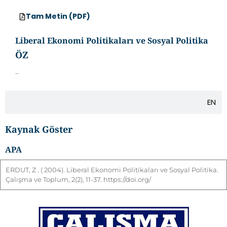
TR
Tam Metin (PDF)
Liberal Ekonomi Politikaları ve Sosyal Politika
ÖZ
–
EN
Kaynak Göster
APA
ERDUT
,
Z
. ( 2004). Liberal Ekonomi Politikaları ve Sosyal Politika.
Çalışma ve Toplum, 2(2), 11-37. https://doi.org/