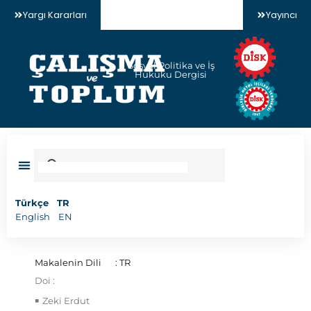
Yargı Kararları
Yayıncı
Sosyal Politika ve İş
Hukuku Dergisi
Türkçe
TR
English
EN
Makalenin Dili
: TR
Doi :
Zeki Erdut