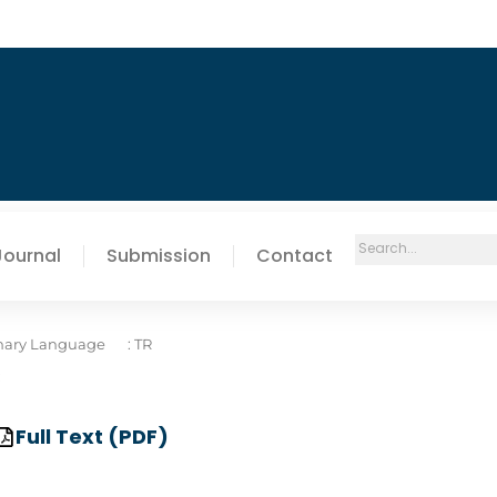
Journal
Submission
Contact
mary Language
: TR
:
Full Text (PDF)