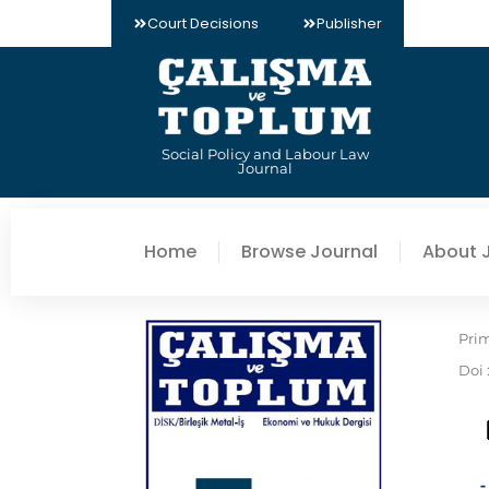
Court Decisions
Publisher
Social Policy and Labour Law
Journal
Home
Browse Journal
About 
Pri
Doi 
-