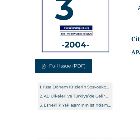
3
–
Ci
-2004-
AP
Full Issue (PDF)
Kısa Dönem Krizlerin Sosyoekonomik Etkileri: Türkiye, Endonezya ve Arjantin Deneyimleri
AB Ülkeleri ve Türkiye’de Gelir Eşitsizliği: Piyasa Dağılımı-Yeniden Dağılım
Esneklik Yaklaşımının İstihdam Hacmi Açısından Değerlendirilmesi