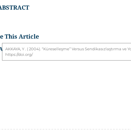
ABSTRACT
te This Article
A
AKKAYA
,
Y
. ( 2004). “Küreselleşme” Versus Sendikasızlaştırma ve Yo
https://doi.org/