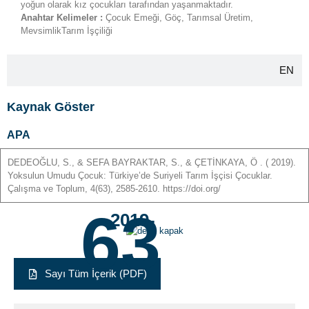
yoğun olarak kız çocukları tarafından yaşanmaktadır.
Anahtar Kelimeler :
Çocuk Emeği, Göç, Tarımsal Üretim,
MevsimlikTarım İşçiliği
EN
Kaynak Göster
APA
DEDEOĞLU
,
S
., &
SEFA BAYRAKTAR
,
S
., &
ÇETİNKAYA
,
Ö
. ( 2019).
Yoksulun Umudu Çocuk: Türkiye’de Suriyeli Tarım İşçisi Çocuklar.
Çalışma ve Toplum, 4(63), 2585-2610. https://doi.org/
63
-2019-
Sayı Tüm İçerik (PDF)