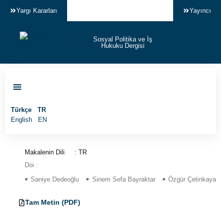
Yargı Kararları
Yayıncı
Sosyal Politika ve İş
Hukuku Dergisi
Makale Gönder
Türkçe
TR
English
EN
Makalenin Dili
: TR
Doi :
Saniye Dedeoğlu
Sinem Sefa Bayraktar
Özgür Çetinkaya
TR
Tam Metin (PDF)