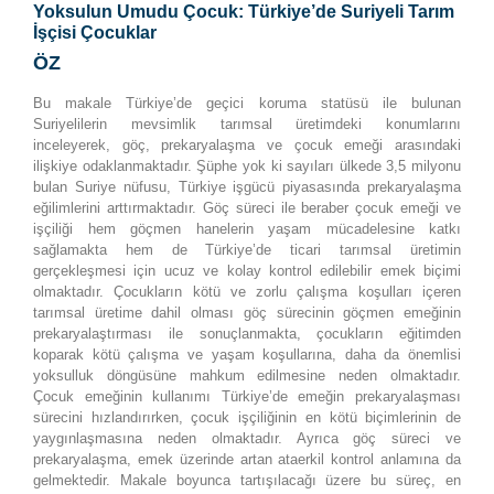
Yoksulun Umudu Çocuk: Türkiye’de Suriyeli Tarım
İşçisi Çocuklar
ÖZ
Bu makale Türkiye’de geçici koruma statüsü ile bulunan
Suriyelilerin mevsimlik tarımsal üretimdeki konumlarını
inceleyerek, göç, prekaryalaşma ve çocuk emeği arasındaki
ilişkiye odaklanmaktadır. Şüphe yok ki sayıları ülkede 3,5 milyonu
bulan Suriye nüfusu, Türkiye işgücü piyasasında prekaryalaşma
eğilimlerini arttırmaktadır. Göç süreci ile beraber çocuk emeği ve
işçiliği hem göçmen hanelerin yaşam mücadelesine katkı
sağlamakta hem de Türkiye’de ticari tarımsal üretimin
gerçekleşmesi için ucuz ve kolay kontrol edilebilir emek biçimi
olmaktadır. Çocukların kötü ve zorlu çalışma koşulları içeren
tarımsal üretime dahil olması göç sürecinin göçmen emeğinin
prekaryalaştırması ile sonuçlanmakta, çocukların eğitimden
koparak kötü çalışma ve yaşam koşullarına, daha da önemlisi
yoksulluk döngüsüne mahkum edilmesine neden olmaktadır.
Çocuk emeğinin kullanımı Türkiye’de emeğin prekaryalaşması
sürecini hızlandırırken, çocuk işçiliğinin en kötü biçimlerinin de
yaygınlaşmasına neden olmaktadır. Ayrıca göç süreci ve
prekaryalaşma, emek üzerinde artan ataerkil kontrol anlamına da
gelmektedir. Makale boyunca tartışılacağı üzere bu süreç, en