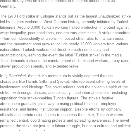
critical literary lens on industrial conflict and migrant labour in 1970s
Germany.
The 1973 Ford strike in Cologne stands out as the largest unauthorized strike
led by migrant workers in West German history, primarily initiated by Turkish
labourers. Around 3,000 Turkish workers halted production in protest against
wage inequality, poor conditions, and arbitrary dismissals. A strike committee
—formed independently of unions—imposed strict rules to maintain order,
and the movement soon grew to include nearly 12,000 workers from various
nationalities. Turkish workers led the strike both numerically and
organizationally, earning the event the label “Turkish strike” in the media.
Their demands included the reinstatement of dismissed workers, a pay raise,
slower production speeds, and extended leave.
In
İş Sürgünleri
, the strike’s momentum is vividly captured through
characters like Hamdi, Sıtkı, and Şevket, who represent differing levels of
involvement and ideology. The novel reflects both the collective spirit of the
strike—with songs, dances, and solidarity—and internal tensions, including
opposition from strike-breaking Turkish figures. The strike’s festive
atmosphere gradually gives way to rising political tensions, employer
resistance, and limited institutional support. Despite efforts by company
officials and certain union figures to suppress the strike, Turkish workers
remained central, coordinating protests and spreading awareness. The novel
presents the strike not just as a labour struggle, but as a cultural and political