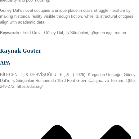
inequality and poor housing.
Güney Dal’s novel occupies a unique place in class struggle literature by
making historical reality visible through fiction, while its structural critiques
align with academic data.
Keywords :
Ford Grevi, Güney Dal, İş Sürgünleri, göçmen işçi, roman
Kaynak Göster
APA
BİLECEN
,
T
., &
DERVİŞOĞLU
,
E
., &
. ( 2026). Kurgudan Gerçeğe, Güney
Dal’ın İş Sürgünleri Romanında 1973 Ford Grevi. Çalışma ve Toplum, 1(88),
249-272. https://doi.org/