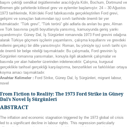
başını çektiği sendikal örgütlenmeler aracılığıyla Köln, Bochum, Dortmund ve
Bremen gibi şehirlerde kitlesel grev ve eylemler başlamıştır. 24 – 30 Ağustos
1973 tarihlerinde, Köln’deki Ford fabrikasında gerçekleştirilen Ford grevi,
gelişimi ve sonuçları bakımından işçi sınıfı tarihinde önemli bir yer
tutmaktadır. “Türk grevi”, “Türk terörü” gibi adlarla da anılan bu grev, Alman
ve Türk basınına çeşitli boyutlarıyla yansımış, kamuoyunda geniş yankı
uyandırmıştır. Güney Dal, İş Sürgünleri romanında 1973 Ford grevini odağına
alarak Türkiye göçmeni işçilerin yaşamlarını, çalışma koşullarını ve grevdeki
rollerini gerçekçi bir dille yansıtmıştır. Roman, bu yönüyle işçi sınıfı tarihi için
de önemli bir belge niteliği taşımaktadır. Bu çalışmada, Ford grevinin İş
Sürgünleri romanına yansımaları, konuyla ilgili akademik çalışmalar ve
basında yer alan haberler üzerinden irdelenecektir. Çalışma, kurgusal
gerçeklikle tarihsel gerçekliği karşılaştırma, benzerlikleri ve farklılıkları ortaya
koyma amacı taşımaktadır.
Anahtar Kelimeler :
Ford Strike, Güney Dal, İş Sürgünleri, migrant labour,
novel
From Fiction to Reality: The 1973 Ford Strike in Güney
Dal’s Novel İş Sürgünleri
ABSTRACT
The inflation and economic stagnation triggered by the 1973 global oil crisis
led to a significant decline in labour rights. This regression particularly