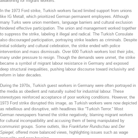
awakening for migrant workers.
In the 1973 Ford strike, Turkish workers faced limited support from unions
like IG Metall, which prioritized German permanent employees. Although
many Turks were union members, language barriers and cultural exclusion
hindered effective participation. The union and management worked together
to suppress the strike, labeling it illegal and radical. The Turkish Consulate
also discouraged participation, portraying strike leaders as criminals. Despite
initial solidarity and cultural celebration, the strike ended with police
intervention and mass dismissals. Over 600 Turkish workers lost their jobs,
many under pressure to resign. Though the demands were unmet, the strike
became a symbol of migrant labour resistance in Germany and exposed
deep structural inequalities, pushing labour discourse toward inclusivity and
reform in later decades.
During the 1970s, Turkish guest workers in Germany were often portrayed in
the media as obedient and naturally suited for industrial labour. These
stereotypes reinforced acceptance of poor working conditions. However, the
1973 Ford strike disrupted this image, as Turkish workers were now depicted
as rebellious and disruptive, with headlines like “Turkish Terror.” Most
German newspapers framed the strike negatively, blaming migrant workers
for cultural incompatibility and accusing them of being manipulated by
communist groups. Some outlets, like
Frankfurter Rundschau
and
Der
Spiegel
, offered more balanced views, highlighting issues such as wage