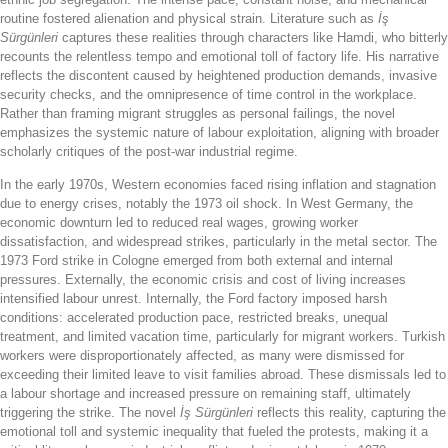
routine fostered alienation and physical strain. Literature such as
İş
Sürgünleri
captures these realities through characters like Hamdi, who bitterly
recounts the relentless tempo and emotional toll of factory life. His narrative
reflects the discontent caused by heightened production demands, invasive
security checks, and the omnipresence of time control in the workplace.
Rather than framing migrant struggles as personal failings, the novel
emphasizes the systemic nature of labour exploitation, aligning with broader
scholarly critiques of the post-war industrial regime.
In the early 1970s, Western economies faced rising inflation and stagnation
due to energy crises, notably the 1973 oil shock. In West Germany, the
economic downturn led to reduced real wages, growing worker
dissatisfaction, and widespread strikes, particularly in the metal sector. The
1973 Ford strike in Cologne emerged from both external and internal
pressures. Externally, the economic crisis and cost of living increases
intensified labour unrest. Internally, the Ford factory imposed harsh
conditions: accelerated production pace, restricted breaks, unequal
treatment, and limited vacation time, particularly for migrant workers. Turkish
workers were disproportionately affected, as many were dismissed for
exceeding their limited leave to visit families abroad. These dismissals led to
a labour shortage and increased pressure on remaining staff, ultimately
triggering the strike. The novel
İş Sürgünleri
reflects this reality, capturing the
emotional toll and systemic inequality that fueled the protests, making it a