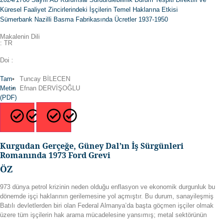
Küresel Faaliyet Zincirlerindeki İşçilerin Temel Haklarına Etkisi
Sümerbank Nazilli Basma Fabrikasında Ücretler 1937-1950
Makalenin Dili
: TR
Doi :
Tam
Tuncay BİLECEN
Metin
Efnan DERVİŞOĞLU
(PDF)
TR
EN
Kurgudan Gerçeğe, Güney Dal’ın İş Sürgünleri
Romanında 1973 Ford Grevi
ÖZ
973 dünya petrol krizinin neden olduğu enflasyon ve ekonomik durgunluk bu
dönemde işçi haklarının gerilemesine yol açmıştır. Bu durum, sanayileşmiş
Batılı devletlerden biri olan Federal Almanya’da başta göçmen işçiler olmak
üzere tüm işçilerin hak arama mücadelesine yansımış; metal sektörünün