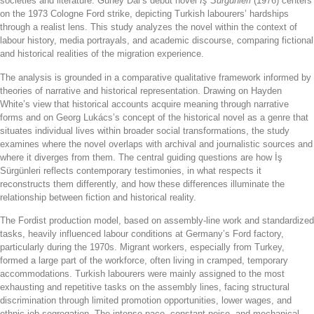
societies and literature. Güney Dal’s debut novel
İş Sürgünleri
(1976) centers
on the 1973 Cologne Ford strike, depicting Turkish labourers’ hardships
through a realist lens. This study analyzes the novel within the context of
labour history, media portrayals, and academic discourse, comparing fictional
and historical realities of the migration experience.
The analysis is grounded in a comparative qualitative framework informed by
theories of narrative and historical representation. Drawing on Hayden
White’s view that historical accounts acquire meaning through narrative
forms and on Georg Lukács’s concept of the historical novel as a genre that
situates individual lives within broader social transformations, the study
examines where the novel overlaps with archival and journalistic sources and
where it diverges from them. The central guiding questions are how İş
Sürgünleri reflects contemporary testimonies, in what respects it
reconstructs them differently, and how these differences illuminate the
relationship between fiction and historical reality.
The Fordist production model, based on assembly-line work and standardized
tasks, heavily influenced labour conditions at Germany’s Ford factory,
particularly during the 1970s. Migrant workers, especially from Turkey,
formed a large part of the workforce, often living in cramped, temporary
accommodations. Turkish labourers were mainly assigned to the most
exhausting and repetitive tasks on the assembly lines, facing structural
discrimination through limited promotion opportunities, lower wages, and
ethnic job segregation. The intense pace, constant noise, and mechanical