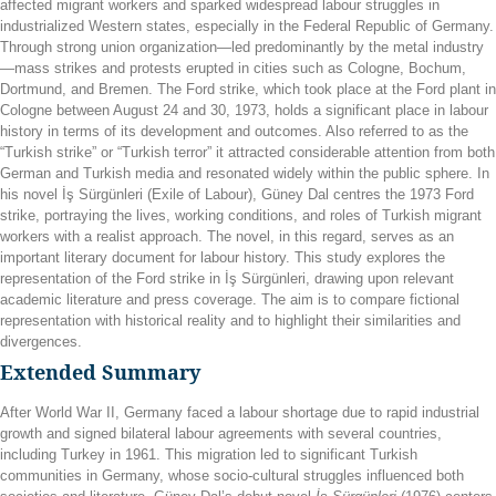
affected migrant workers and sparked widespread labour struggles in
industrialized Western states, especially in the Federal Republic of Germany.
Through strong union organization—led predominantly by the metal industry
—mass strikes and protests erupted in cities such as Cologne, Bochum,
Dortmund, and Bremen. The Ford strike, which took place at the Ford plant in
Cologne between August 24 and 30, 1973, holds a significant place in labour
history in terms of its development and outcomes. Also referred to as the
“Turkish strike” or “Turkish terror” it attracted considerable attention from both
German and Turkish media and resonated widely within the public sphere. In
his novel İş Sürgünleri (Exile of Labour), Güney Dal centres the 1973 Ford
strike, portraying the lives, working conditions, and roles of Turkish migrant
workers with a realist approach. The novel, in this regard, serves as an
important literary document for labour history. This study explores the
representation of the Ford strike in İş Sürgünleri, drawing upon relevant
academic literature and press coverage. The aim is to compare fictional
representation with historical reality and to highlight their similarities and
divergences.
Extended Summary
After World War II, Germany faced a labour shortage due to rapid industrial
growth and signed bilateral labour agreements with several countries,
including Turkey in 1961. This migration led to significant Turkish
communities in Germany, whose socio-cultural struggles influenced both