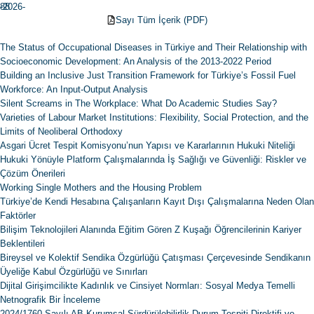
88
-2026-
Sayı Tüm İçerik (PDF)
The Status of Occupational Diseases in Türkiye and Their Relationship with
Socioeconomic Development: An Analysis of the 2013-2022 Period
Building an Inclusive Just Transition Framework for Türkiye’s Fossil Fuel
Workforce: An Input-Output Analysis
Silent Screams in The Workplace: What Do Academic Studies Say?
Varieties of Labour Market Institutions: Flexibility, Social Protection, and the
Limits of Neoliberal Orthodoxy
Asgari Ücret Tespit Komisyonu’nun Yapısı ve Kararlarının Hukuki Niteliği
Hukuki Yönüyle Platform Çalışmalarında İş Sağlığı ve Güvenliği: Riskler ve
Çözüm Önerileri
Working Single Mothers and the Housing Problem
Türkiye’de Kendi Hesabına Çalışanların Kayıt Dışı Çalışmalarına Neden Olan
Faktörler
Bilişim Teknolojileri Alanında Eğitim Gören Z Kuşağı Öğrencilerinin Kariyer
Beklentileri
Bireysel ve Kolektif Sendika Özgürlüğü Çatışması Çerçevesinde Sendikanın
Üyeliğe Kabul Özgürlüğü ve Sınırları
Dijital Girişimcilikte Kadınlık ve Cinsiyet Normları: Sosyal Medya Temelli
Netnografik Bir İnceleme
2024/1760 Sayılı AB Kurumsal Sürdürülebilirlik Durum Tespiti Direktifi ve